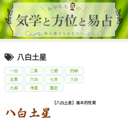
八白土星
一白
二黒
三碧
四緑
五黄
六白
七赤
八白
九紫
浄霊
鑑定
【八白土星】基本的性質