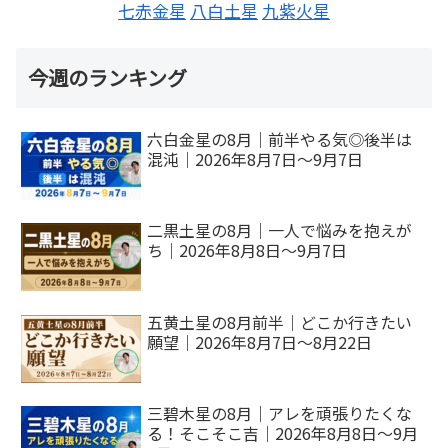
七赤金星
八白土星
九紫火星
今週のランキング
六白金星の8月｜前半やる気◎後半は
混沌｜2026年8月7日～9月7日
二黒土星の8月｜一人で悩みを抱えが
ち｜2026年8月8日～9月7日
五黄土星の8月前半｜どこか行きたい
願望｜2026年8月7日～8月22日
三碧木星の8月｜アレを頑張りたくな
る！そこそこ吉｜2026年8月8日～9月