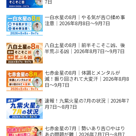
7日
一白水星の8月｜やる気が吉◎揉め事
注意｜2026年8月8日～9月7日
八白土星の8月｜前半そこそこ凶、後
半荒ぶる凶｜2026年8月7日～9月7日
七赤金星の8月｜体調とメンタルが
滅！振り回されて大変汗｜2026年8月8
日～9月7日
速報！九紫火星の7月の状況｜2026年7
月7日～8月7日
七赤金星の7月｜勢いあり吉◎やはり
あの問題が難｜2026年7月7日～8月7