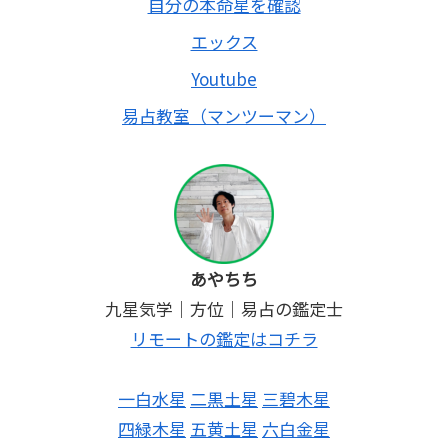
自分の本命星を確認
エックス
Youtube
易占教室（マンツーマン）
あやちち
九星気学｜方位｜易占の鑑定士
リモートの鑑定はコチラ
一白水星
二黒土星
三碧木星
四緑木星
五黄土星
六白金星