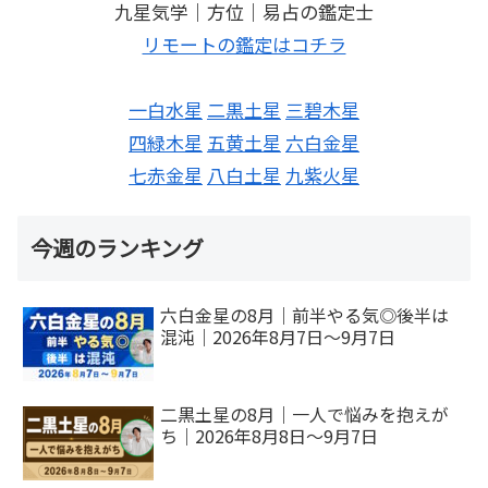
九星気学｜方位｜易占の鑑定士
リモートの鑑定はコチラ
一白水星
二黒土星
三碧木星
四緑木星
五黄土星
六白金星
七赤金星
八白土星
九紫火星
今週のランキング
六白金星の8月｜前半やる気◎後半は
混沌｜2026年8月7日～9月7日
二黒土星の8月｜一人で悩みを抱えが
ち｜2026年8月8日～9月7日