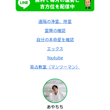
遠隔の浄霊、除霊
霊障の確認
自分の本命星を確認
エックス
Youtube
易占教室（マンツーマン）
あやちち