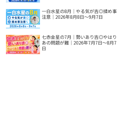
一白水星の8月｜やる気が吉◎揉め事
注意｜2026年8月8日～9月7日
七赤金星の7月｜勢いあり吉◎やはり
あの問題が難｜2026年7月7日～8月7
日