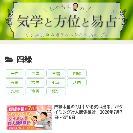
四緑
一白
二黒
三碧
四緑
五黄
六白
七赤
八白
九紫
浄霊
鑑定
四緑木星の7月｜やる気は出る、がタ
イミング対人関係微妙｜2026年7月7
日～8月6日