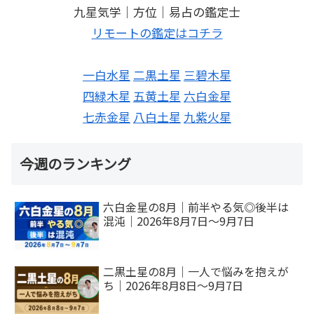
九星気学｜方位｜易占の鑑定士
リモートの鑑定はコチラ
一白水星
二黒土星
三碧木星
四緑木星
五黄土星
六白金星
七赤金星
八白土星
九紫火星
今週のランキング
六白金星の8月｜前半やる気◎後半は
混沌｜2026年8月7日～9月7日
二黒土星の8月｜一人で悩みを抱えが
ち｜2026年8月8日～9月7日