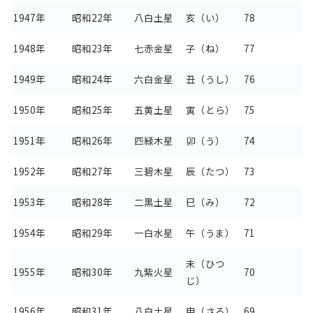
1947年
昭和22年
八白土星
亥（い）
78
1948年
昭和23年
七赤金星
子（ね）
77
1949年
昭和24年
六白金星
丑（うし）
76
1950年
昭和25年
五黄土星
寅（とら）
75
1951年
昭和26年
四緑木星
卯（う）
74
1952年
昭和27年
三碧木星
辰（たつ）
73
1953年
昭和28年
二黒土星
巳（み）
72
1954年
昭和29年
一白水星
午（うま）
71
未（ひつ
1955年
昭和30年
九紫火星
70
じ）
1956年
昭和31年
八白土星
申（さる）
69