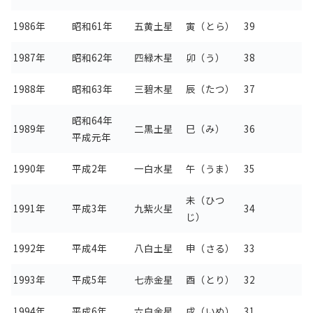
1986年
昭和61年
五黄土星
寅（とら）
39
1987年
昭和62年
四緑木星
卯（う）
38
1988年
昭和63年
三碧木星
辰（たつ）
37
昭和64年
1989年
二黒土星
巳（み）
36
平成元年
1990年
平成2年
一白水星
午（うま）
35
未（ひつ
1991年
平成3年
九紫火星
34
じ）
1992年
平成4年
八白土星
申（さる）
33
1993年
平成5年
七赤金星
酉（とり）
32
1994年
平成6年
六白金星
戌（いぬ）
31