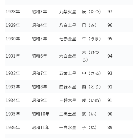
1928年
昭和3年
九紫火星
辰（たつ）
97
1929年
昭和4年
八白土星
巳（み）
96
1930年
昭和5年
七赤金星
午（うま）
95
未（ひつ
1931年
昭和6年
六白金星
94
じ）
1932年
昭和7年
五黄土星
申（さる）
93
1933年
昭和8年
四緑木星
酉（とり）
92
1934年
昭和9年
三碧木星
戌（いぬ）
91
1935年
昭和10年
二黒土星
亥（い）
90
1936年
昭和11年
一白水星
子（ね）
89