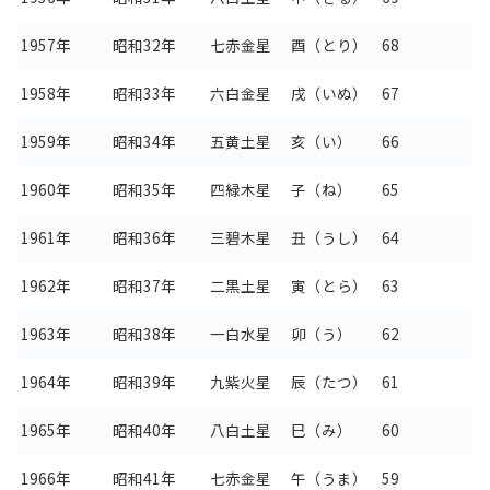
1957年
昭和32年
七赤金星
酉（とり）
68
1958年
昭和33年
六白金星
戌（いぬ）
67
1959年
昭和34年
五黄土星
亥（い）
66
1960年
昭和35年
四緑木星
子（ね）
65
1961年
昭和36年
三碧木星
丑（うし）
64
1962年
昭和37年
二黒土星
寅（とら）
63
1963年
昭和38年
一白水星
卯（う）
62
1964年
昭和39年
九紫火星
辰（たつ）
61
1965年
昭和40年
八白土星
巳（み）
60
1966年
昭和41年
七赤金星
午（うま）
59