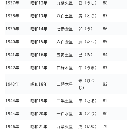
1937年
昭和12年
九紫火星
丑（うし）
88
1938年
昭和13年
八白土星
寅（とら）
87
1939年
昭和14年
七赤金星
卯（う）
86
1940年
昭和15年
六白金星
辰（たつ）
85
1941年
昭和16年
五黄土星
巳（み）
84
1942年
昭和17年
四緑木星
午（うま）
83
未（ひつ
1943年
昭和18年
三碧木星
82
じ）
1944年
昭和19年
二黒土星
申（さる）
81
1945年
昭和20年
一白水星
酉（とり）
80
1946年
昭和21年
九紫火星
戌（いぬ）
79