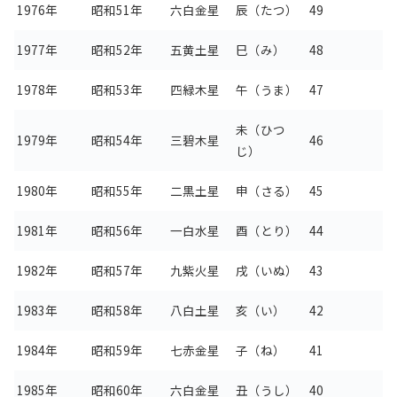
1976年
昭和51年
六白金星
辰（たつ）
49
1977年
昭和52年
五黄土星
巳（み）
48
1978年
昭和53年
四緑木星
午（うま）
47
未（ひつ
1979年
昭和54年
三碧木星
46
じ）
1980年
昭和55年
二黒土星
申（さる）
45
1981年
昭和56年
一白水星
酉（とり）
44
1982年
昭和57年
九紫火星
戌（いぬ）
43
1983年
昭和58年
八白土星
亥（い）
42
1984年
昭和59年
七赤金星
子（ね）
41
1985年
昭和60年
六白金星
丑（うし）
40