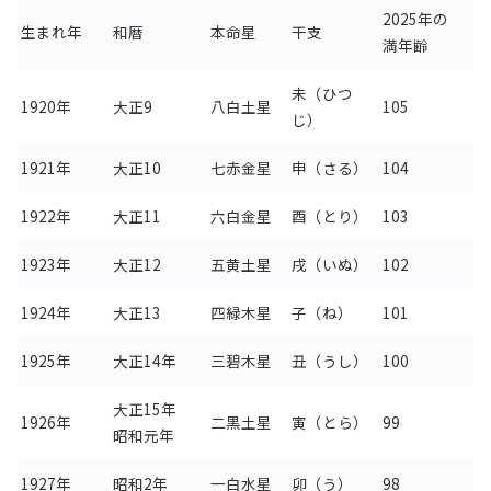
2025年の
生まれ年
和暦
本命星
干支
満年齢
未（ひつ
1920年
大正9
八白土星
105
じ）
1921年
大正10
七赤金星
申（さる）
104
1922年
大正11
六白金星
酉（とり）
103
1923年
大正12
五黄土星
戌（いぬ）
102
1924年
大正13
四緑木星
子（ね）
101
1925年
大正14年
三碧木星
丑（うし）
100
大正15年
1926年
二黒土星
寅（とら）
99
昭和元年
1927年
昭和2年
一白水星
卯（う）
98