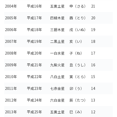
2004年
平成16年
五黄土星
申（さる）
21
2005年
平成17年
四緑木星
酉（とり）
20
2006年
平成18年
三碧木星
戌（いぬ）
19
2007年
平成19年
二黒土星
亥（い）
18
2008年
平成20年
一白水星
子（ね）
17
2009年
平成21年
九紫火星
丑（うし）
16
2010年
平成22年
八白土星
寅（とら）
15
2011年
平成23年
七赤金星
卯（う）
14
2012年
平成24年
六白金星
辰（たつ）
13
2013年
平成25年
五黄土星
巳（み）
12