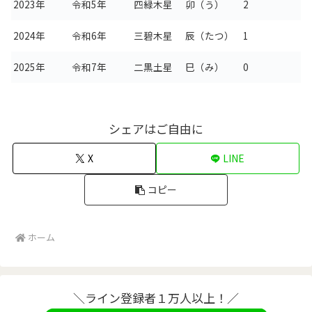
2023年
令和5年
四緑木星
卯（う）
2
2024年
令和6年
三碧木星
辰（たつ）
1
2025年
令和7年
二黒土星
巳（み）
0
シェアはご自由に
X
LINE
コピー
ホーム
＼ライン登録者１万人以上！／