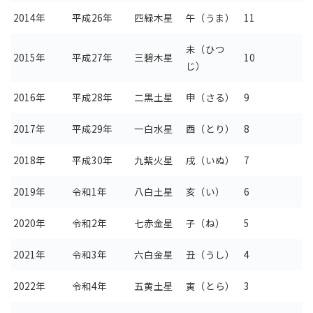
2014年
平成26年
四緑木星
午（うま）
11
未（ひつ
2015年
平成27年
三碧木星
10
じ）
2016年
平成28年
二黒土星
申（さる）
9
2017年
平成29年
一白水星
酉（とり）
8
2018年
平成30年
九紫火星
戌（いぬ）
7
2019年
令和1年
八白土星
亥（い）
6
2020年
令和2年
七赤金星
子（ね）
5
2021年
令和3年
六白金星
丑（うし）
4
2022年
令和4年
五黄土星
寅（とら）
3