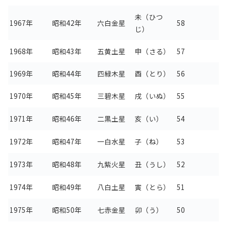
未（ひつ
1967年
昭和42年
六白金星
58
じ）
1968年
昭和43年
五黄土星
申（さる）
57
1969年
昭和44年
四緑木星
酉（とり）
56
1970年
昭和45年
三碧木星
戌（いぬ）
55
1971年
昭和46年
二黒土星
亥（い）
54
1972年
昭和47年
一白水星
子（ね）
53
1973年
昭和48年
九紫火星
丑（うし）
52
1974年
昭和49年
八白土星
寅（とら）
51
1975年
昭和50年
七赤金星
卯（う）
50