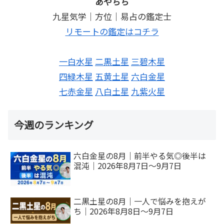
あやちち
九星気学｜方位｜易占の鑑定士
リモートの鑑定はコチラ
一白水星
二黒土星
三碧木星
四緑木星
五黄土星
六白金星
七赤金星
八白土星
九紫火星
今週のランキング
六白金星の8月｜前半やる気◎後半は
混沌｜2026年8月7日～9月7日
二黒土星の8月｜一人で悩みを抱えが
ち｜2026年8月8日～9月7日