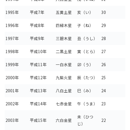
1995年
平成7年
五黄土星
亥（い）
30
1996年
平成8年
四緑木星
子（ね）
29
1997年
平成9年
三碧木星
丑（うし）
28
1998年
平成10年
二黒土星
寅（とら）
27
1999年
平成11年
一白水星
卯（う）
26
2000年
平成12年
九紫火星
辰（たつ）
25
2001年
平成13年
八白土星
巳（み）
24
2002年
平成14年
七赤金星
午（うま）
23
未（ひつ
2003年
平成15年
六白金星
22
じ）