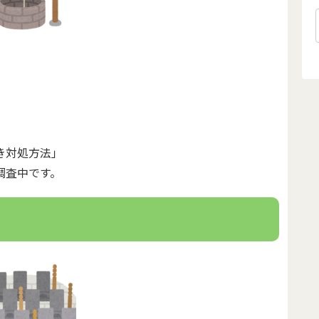
。
き対処方法」
調査中です。