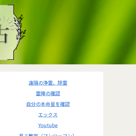
遠隔の浄霊、除霊
霊障の確認
自分の本命星を確認
エックス
Youtube
易占教室（マンツーマン）