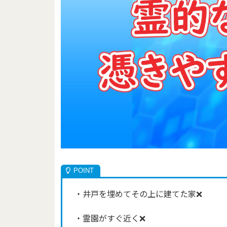
・井戸を埋めてその上に建てた家❌
・霊園がすぐ近く❌