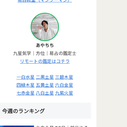
あやちち
九星気学｜方位｜易占の鑑定士
リモートの鑑定はコチラ
一白水星
二黒土星
三碧木星
四緑木星
五黄土星
六白金星
七赤金星
八白土星
九紫火星
今週のランキング