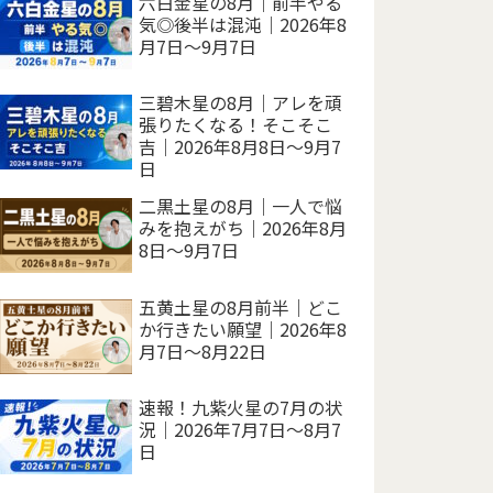
六白金星の8月｜前半やる
気◎後半は混沌｜2026年8
月7日～9月7日
三碧木星の8月｜アレを頑
張りたくなる！そこそこ
吉｜2026年8月8日～9月7
日
二黒土星の8月｜一人で悩
みを抱えがち｜2026年8月
8日～9月7日
五黄土星の8月前半｜どこ
か行きたい願望｜2026年8
月7日～8月22日
速報！九紫火星の7月の状
況｜2026年7月7日～8月7
日