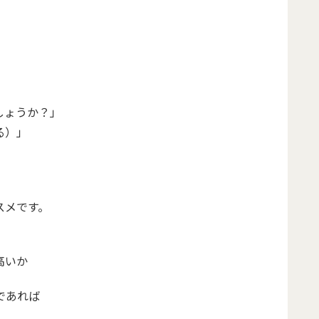
しょうか？」
る）」
スメです。
高いか
であれば