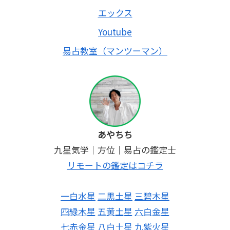
エックス
Youtube
易占教室（マンツーマン）
あやちち
九星気学｜方位｜易占の鑑定士
リモートの鑑定はコチラ
一白水星
二黒土星
三碧木星
四緑木星
五黄土星
六白金星
七赤金星
八白土星
九紫火星