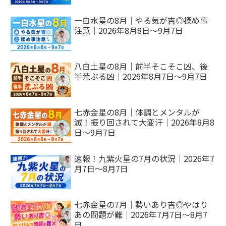
一白水星の8月｜やる気が吉◎揉め事
注意｜2026年8月8日～9月7日
八白土星の8月｜前半そこそこ凶、後
半荒ぶる凶｜2026年8月7日～9月7日
七赤金星の8月｜体調とメンタルが
滅！振り回されて大変汗｜2026年8月8
日～9月7日
速報！九紫火星の7月の状況｜2026年7
月7日～8月7日
七赤金星の7月｜勢いあり吉◎やはり
あの問題が難｜2026年7月7日～8月7
日