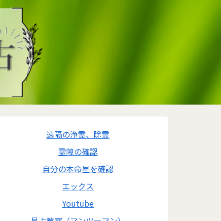
遠隔の浄霊、除霊
霊障の確認
自分の本命星を確認
エックス
Youtube
易占教室（マンツーマン）