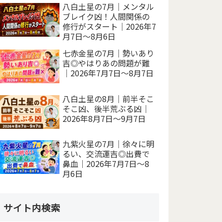
八白土星の7月｜メンタル
ブレイク凶！人間関係の
修行がスタート｜2026年7
月7日～8月6日
七赤金星の7月｜勢いあり
吉◎やはりあの問題が難
｜2026年7月7日～8月7日
八白土星の8月｜前半そこ
そこ凶、後半荒ぶる凶｜
2026年8月7日～9月7日
九紫火星の7月｜徐々に明
るい、交流運吉◎出費で
鼻血｜2026年7月7日～8
月6日
サイト内検索