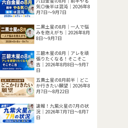
六白金星の8月｜前半やる
気◎後半は混沌｜2026年8
月7日～9月7日
二黒土星の8月｜一人で悩
みを抱えがち｜2026年8月
8日～9月7日
三碧木星の8月｜アレを頑
張りたくなる！そこそこ
吉｜2026年8月8日～9月7
日
五黄土星の8月前半｜どこ
か行きたい願望｜2026年8
月7日～8月22日
速報！九紫火星の7月の状
況｜2026年7月7日～8月7
日