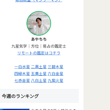
あやちち
九星気学｜方位｜易占の鑑定士
リモートの鑑定はコチラ
一白水星
二黒土星
三碧木星
四緑木星
五黄土星
六白金星
七赤金星
八白土星
九紫火星
今週のランキング