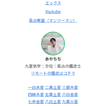
エックス
Youtube
易占教室（マンツーマン）
あやちち
九星気学｜方位｜易占の鑑定士
リモートの鑑定はコチラ
一白水星
二黒土星
三碧木星
四緑木星
五黄土星
六白金星
七赤金星
八白土星
九紫火星