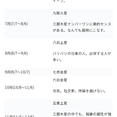
イーブ。
九紫火星
7月(7/7～8/6)
三碧木星ナンバーワンに美的センス
がある。なんでも器用にこなす。
八白土星
8月(8/7～9/6)
バリバリの仕事の人。出世する人が
多い。
9月(9/7～10/7)
七赤金星
六白金星
10月(10/8～11/6)
元気。社交家。持論を曲げない。
五黄土星
三碧木星の中でも、稲妻の属性が強
11月(11/7～12/6)