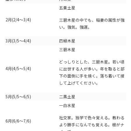
五黄土星
2月(2/4～3/4)
三碧木星の中でも、稲妻の属性が強
い。強気。強運。
3月(3/5～4/4)
四緑木星
三碧木星
どっしりとした、三碧木星。若い頃
4月(4/5～5/4)
に出世する人が多い。年を取ると部
下の面倒に手を焼く。落ち着いて接
して上げてください。
5月(5/5～6/5)
二黒土星
一白水星
社交家。独学で色々覚える。教わる
6月(6/6～7/6)
より勝手になんでも覚える。根がナ