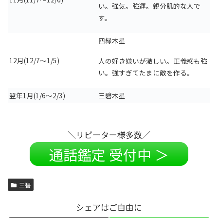
い。強気。強運。親分肌的な人で
す。
四緑木星
12月(12/7～1/5)
人の好き嫌いが激しい。正義感も強
い。強すぎてたまに敵を作る。
翌年1月(1/6～2/3)
三碧木星
＼リピーター様多数／
通話鑑定 受付中 ＞
三碧
シェアはご自由に