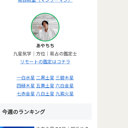
あやちち
九星気学｜方位｜易占の鑑定士
リモートの鑑定はコチラ
一白水星
二黒土星
三碧木星
四緑木星
五黄土星
六白金星
七赤金星
八白土星
九紫火星
今週のランキング