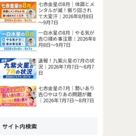
七赤金星の8月｜体調とメ
ンタルが滅！振り回され
て大変汗｜2026年8月8日
～9月7日
一白水星の8月｜やる気が
吉◎揉め事注意｜2026年8
月8日～9月7日
速報！九紫火星の7月の状
況｜2026年7月7日～8月7
日
七赤金星の7月｜勢いあり
吉◎やはりあの問題が難
｜2026年7月7日～8月7日
サイト内検索