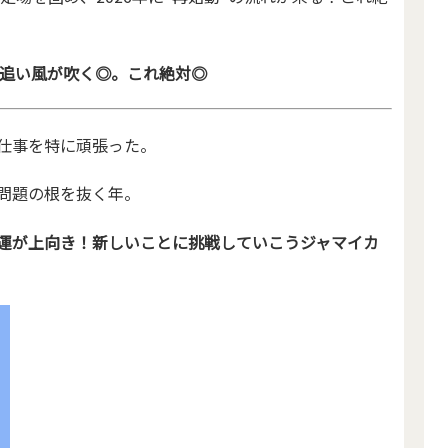
年の追い風が吹く◎。これ絶対◎
が仕事を特に頑張った。
・問題の根を抜く年。
流運が上向き！新しいことに挑戦していこうジャマイカ