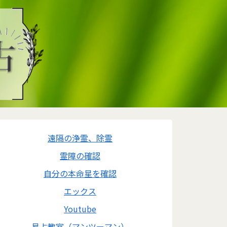
遠隔の浄霊、除霊
霊障の確認
自分の本命星を確認
エックス
Youtube
易占教室（マンツーマン）