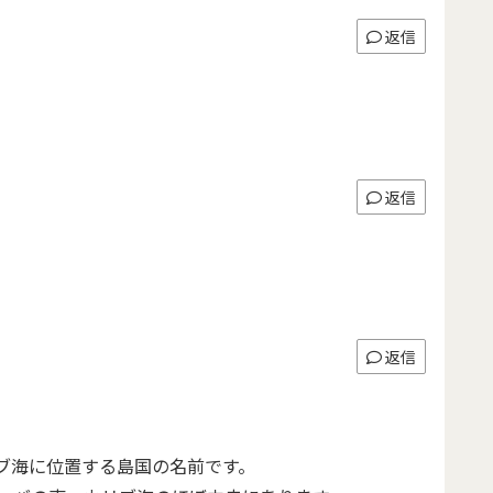
返信
返信
返信
ブ海に位置する島国の名前です。