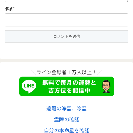
名前
＼ライン登録者１万人以上！／
遠隔の浄霊、除霊
霊障の確認
自分の本命星を確認