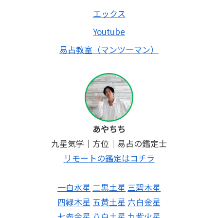
エックス
Youtube
易占教室（マンツーマン）
あやちち
九星気学｜方位｜易占の鑑定士
リモートの鑑定はコチラ
一白水星
二黒土星
三碧木星
四緑木星
五黄土星
六白金星
七赤金星
八白土星
九紫火星