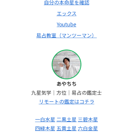
自分の本命星を確認
エックス
Youtube
易占教室（マンツーマン）
あやちち
九星気学｜方位｜易占の鑑定士
リモートの鑑定はコチラ
一白水星
二黒土星
三碧木星
四緑木星
五黄土星
六白金星