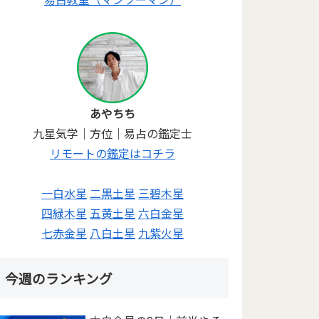
あやちち
九星気学｜方位｜易占の鑑定士
リモートの鑑定はコチラ
一白水星
二黒土星
三碧木星
四緑木星
五黄土星
六白金星
七赤金星
八白土星
九紫火星
今週のランキング