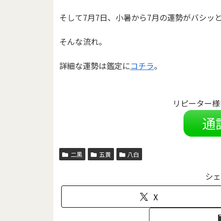
そして7月7日、小暑から7月の運勢がバシッ
そんな流れ。
詳細な運勢は鑑定に
コチラ
。
リピーター様
通
二黒
五黄
八白
シェ
X