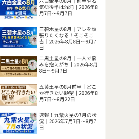
六白金星の8月｜前半やる
気◎後半は混沌｜2026年8
月7日～9月7日
三碧木星の8月｜アレを頑
張りたくなる！そこそこ
吉｜2026年8月8日～9月7
日
二黒土星の8月｜一人で悩
みを抱えがち｜2026年8月
8日～9月7日
五黄土星の8月前半｜どこ
か行きたい願望｜2026年8
月7日～8月22日
速報！九紫火星の7月の状
況｜2026年7月7日～8月7
日