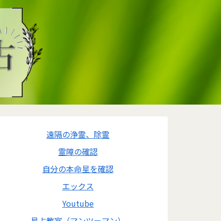
遠隔の浄霊、除霊
霊障の確認
自分の本命星を確認
エックス
Youtube
易占教室（マンツーマン）