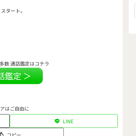
とスタート。
多数 通話鑑定はコチラ
話鑑定 ＞
アはご自由に
LINE
コピー