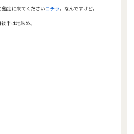
と鑑定に来てください
コチラ
。なんですけど。
月後半は地味め。