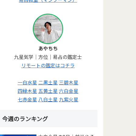
あやちち
九星気学｜方位｜易占の鑑定士
リモートの鑑定はコチラ
一白水星
二黒土星
三碧木星
四緑木星
五黄土星
六白金星
七赤金星
八白土星
九紫火星
今週のランキング