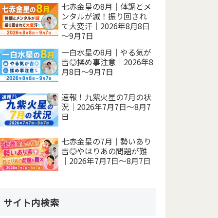
七赤金星の8月｜体調とメ
ンタルが滅！振り回され
て大変汗｜2026年8月8日
～9月7日
一白水星の8月｜やる気が
吉◎揉め事注意｜2026年8
月8日～9月7日
速報！九紫火星の7月の状
況｜2026年7月7日～8月7
日
七赤金星の7月｜勢いあり
吉◎やはりあの問題が難
｜2026年7月7日～8月7日
サイト内検索