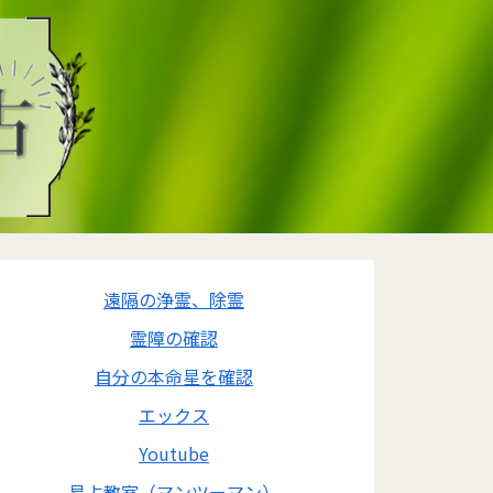
遠隔の浄霊、除霊
霊障の確認
自分の本命星を確認
エックス
Youtube
易占教室（マンツーマン）